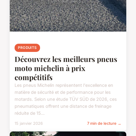
PRODUITS
Découvrez les meilleurs pneus
moto michelin à prix
compétitifs
Les pneus Michelin représentent l'excellence en
matière de sécurité et de performance pour les
motards. Selon une étude TÜV SÜD de 2026, ces
pneumatiques offrent une distance de freinage
réduite de 15...
15 janvier 2026
7 min de lecture →