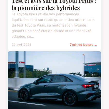
Test et avis sur la Toyota Prius :
la pionnière des hybrides
La Toyota Prius révèle des performances
équilibrées tant sur route qu'en milieu urbain. Lors
du test Toyota Prius, sa motorisation hybride
garantit une accélération douce et une réactivité
adaptée, su...
29 avril 2025
7 min de lecture →