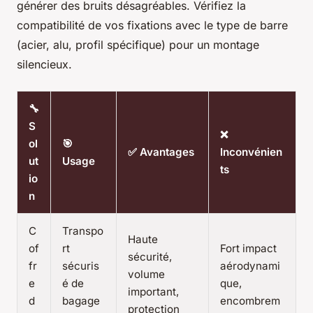
générer des bruits désagréables. Vérifiez la
compatibilité de vos fixations avec le type de barre
(acier, alu, profil spécifique) pour un montage
silencieux.
🔧
S
❌
ol
🎯
✅ Avantages
Inconvénien
ut
Usage
ts
io
n
C
Transpo
Haute
of
rt
Fort impact
sécurité,
fr
sécuris
aérodynami
volume
e
é de
que,
important,
d
bagage
encombrem
protection