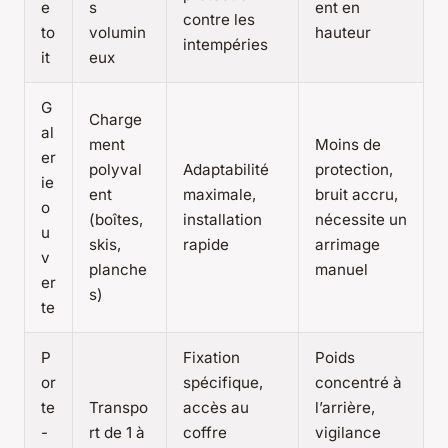
e
s
ent en
contre les
to
volumin
hauteur
intempéries
it
eux
G
Charge
al
ment
Moins de
er
polyval
Adaptabilité
protection,
ie
ent
maximale,
bruit accru,
o
(boîtes,
installation
nécessite un
u
skis,
rapide
arrimage
v
planche
manuel
er
s)
te
P
Fixation
Poids
or
spécifique,
concentré à
te
Transpo
accès au
l’arrière,
-
rt de 1 à
coffre
vigilance