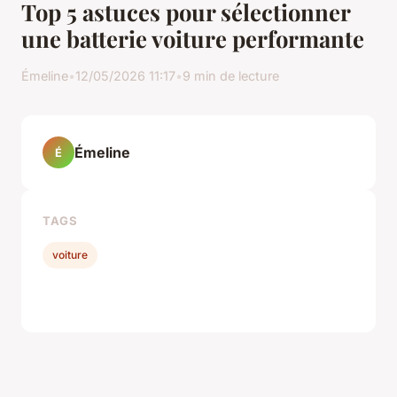
Top 5 astuces pour sélectionner
une batterie voiture performante
Émeline
•
12/05/2026 11:17
•
9 min de lecture
Émeline
É
TAGS
voiture