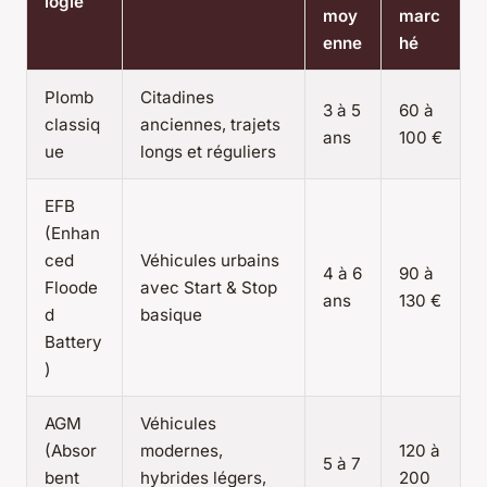
logie
moy
marc
enne
hé
Plomb
Citadines
3 à 5
60 à
classiq
anciennes, trajets
ans
100 €
ue
longs et réguliers
EFB
(Enhan
ced
Véhicules urbains
4 à 6
90 à
Floode
avec Start & Stop
ans
130 €
d
basique
Battery
)
AGM
Véhicules
(Absor
modernes,
120 à
5 à 7
bent
hybrides légers,
200