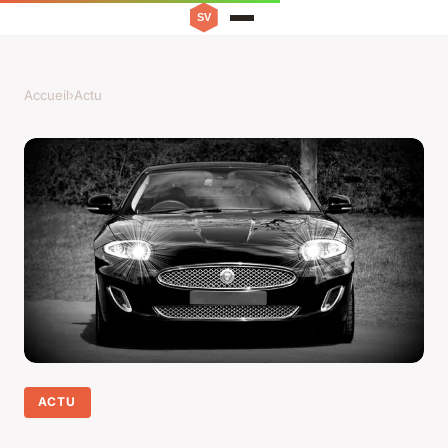
Accueil
›
Actu
ACTU