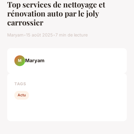
Top services de nettoyage et
rénovation auto par le joly
carrossier
Maryam
•
15 août 2025
•
7 min de lecture
Maryam
M
TAGS
Actu